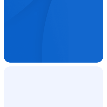
echipe medicale orientate spre excelență.
Chirurgie oftalmologică

Chirurgie ortopedică

Imagistică medicală

Contract
12 000
+
C.A.S.