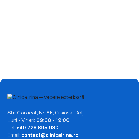
Ce înseamnă un test
de încetinire a miopiei:
ANA pozitiv? De ce nu
de ce ecranele nu sunt
indică automat o boală
singura problemă?
autoimună
Mai Multe Articole

Str. Caracal, Nr. 86
, Craiova, Dolj
Luni - Vineri:
09:00 - 19:00
Tel:
+40 728 895 980
Email:
contact@clinicairina.ro