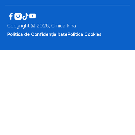




Copyright ©
2026
, Clinica Irina
Politica de Confidențialitate
Politica Cookies