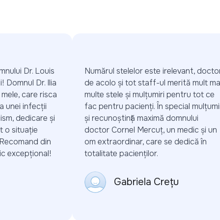
nului Dr. Louis
Numărul stelelor este irelevant, doctorii
 Domnul Dr. Ilia
de acolo și tot staff-ul merită mult mai
mele, care risca
multe stele și mulțumiri pentru tot ce
unei infecții
fac pentru pacienți. În special mulțumiri
sm, dedicare și
și recunoștință maximă domnului
 situație
doctor Cornel Mercuț, un medic și un
 Recomand din
om extraordinar, care se dedică în
 excepțional!
totalitate pacienților.
Gabriela Crețu