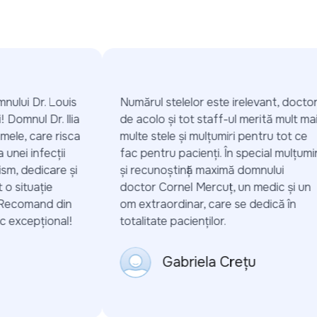
ului Dr. Louis
Numărul stelelor este irelevant, doctorii
 Domnul Dr. Ilia
de acolo și tot staff-ul merită mult mai
mele, care risca
multe stele și mulțumiri pentru tot ce
nei infecții
fac pentru pacienți. În special mulțumiri
m, dedicare și
și recunoștință maximă domnului
 situație
doctor Cornel Mercuț, un medic și un
 Recomand din
om extraordinar, care se dedică în
 excepțional!
totalitate pacienților.
Gabriela Crețu