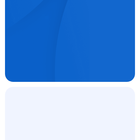
echipe medicale orientate spre excelență.
Chirurgie oftalmologică

Chirurgie ortopedică

Imagistică medicală

Contract
12 000
+
C.A.S.