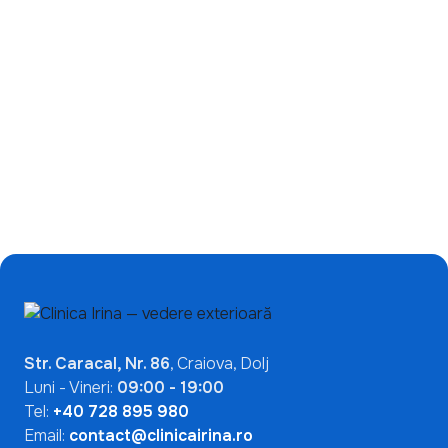
Ce înseamnă un test
de încetinire a miopiei:
ANA pozitiv? De ce nu
de ce ecranele nu sunt
indică automat o boală
singura problemă?
autoimună
Mai Multe Articole

Str. Caracal, Nr. 86
, Craiova, Dolj
Luni - Vineri:
09:00 - 19:00
Tel:
+40 728 895 980
Email:
contact@clinicairina.ro