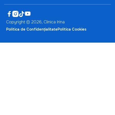




Copyright ©
2026
, Clinica Irina
Politica de Confidențialitate
Politica Cookies