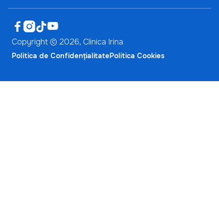




Copyright ©
2026
, Clinica Irina
Politica de Confidențialitate
Politica Cookies