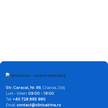
Ce înseamnă un test
de încetinire a miopiei:
ANA pozitiv? De ce nu
de ce ecranele nu sunt
indică automat o boală
singura problemă?
autoimună
Mai Multe Articole

Str. Caracal, Nr. 86
, Craiova, Dolj
Luni - Vineri:
09:00 - 19:00
Tel:
+40 728 895 980
Email:
contact@clinicairina.ro