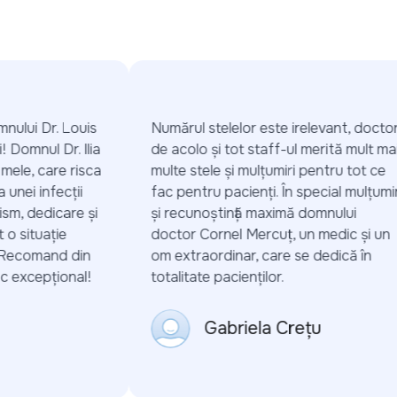
ului Dr. Louis
Numărul stelelor este irelevant, doctorii
 Domnul Dr. Ilia
de acolo și tot staff-ul merită mult mai
mele, care risca
multe stele și mulțumiri pentru tot ce
nei infecții
fac pentru pacienți. În special mulțumiri
m, dedicare și
și recunoștință maximă domnului
 situație
doctor Cornel Mercuț, un medic și un
 Recomand din
om extraordinar, care se dedică în
 excepțional!
totalitate pacienților.
Gabriela Crețu