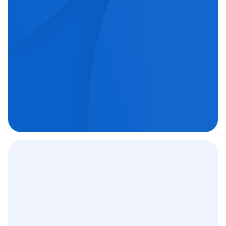
echipe medicale orientate spre excelență.
Chirurgie oftalmologică

Chirurgie ortopedică

Imagistică medicală

Contract
12 000
+
C.A.S.