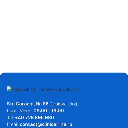
Ce înseamnă un test
de încetinire a miopiei:
ANA pozitiv? De ce nu
de ce ecranele nu sunt
indică automat o boală
singura problemă?
autoimună
Mai Multe Articole

Str. Caracal, Nr. 86
, Craiova, Dolj
Luni - Vineri:
09:00 - 19:00
Tel:
+40 728 895 980
Email:
contact@clinicairina.ro