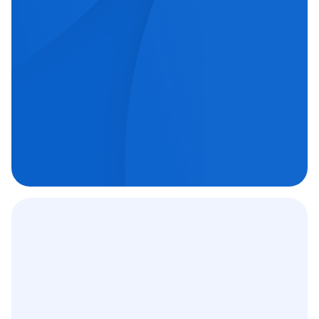
echipe medicale orientate spre excelență.
Chirurgie oftalmologică

Chirurgie ortopedică

Imagistică medicală

Contract
12 000
+
C.A.S.