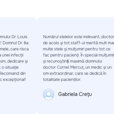
ului Dr. Louis
Numărul stelelor este irelevant, doctorii
 Domnul Dr. Ilia
de acolo și tot staff-ul merită mult mai
mele, care risca
multe stele și mulțumiri pentru tot ce
nei infecții
fac pentru pacienți. În special mulțumiri
m, dedicare și
și recunoștință maximă domnului
 situație
doctor Cornel Mercuț, un medic și un
Recomand din
om extraordinar, care se dedică în
 excepțional!
totalitate pacienților.
Gabriela Crețu