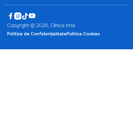




Copyright ©
2026
, Clinica Irina
Politica de Confidențialitate
Politica Cookies