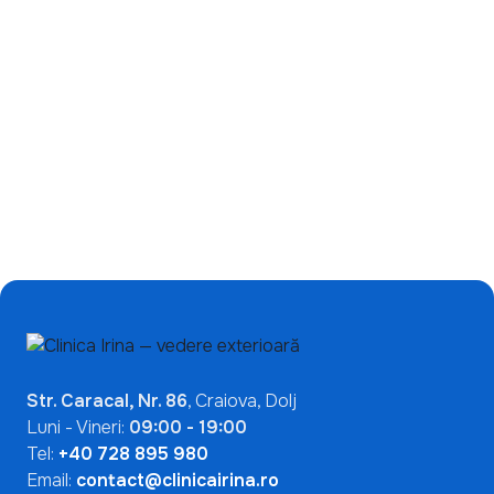
Ce înseamnă un test
de încetinire a miopiei:
ANA pozitiv? De ce nu
de ce ecranele nu sunt
indică automat o boală
singura problemă?
autoimună
Mai Multe Articole

Str. Caracal, Nr. 86
, Craiova, Dolj
Luni - Vineri:
09:00 - 19:00
Tel:
+40 728 895 980
Email:
contact@clinicairina.ro