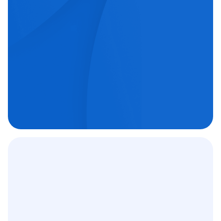
echipe medicale orientate spre excelență.
Chirurgie oftalmologică

Chirurgie ortopedică

Imagistică medicală

Contract
12 000
+
C.A.S.