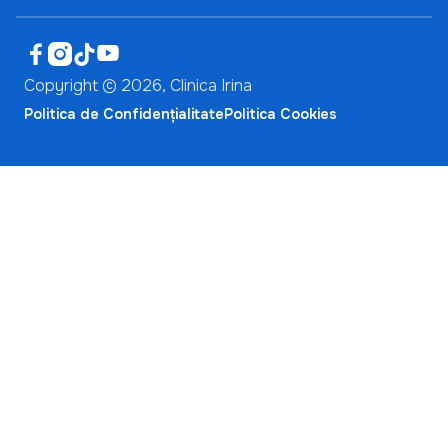




Copyright ©
2026
, Clinica Irina
Politica de Confidențialitate
Politica Cookies