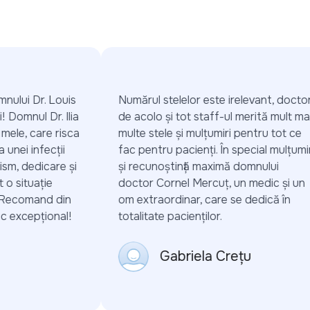
nului Dr. Louis
Numărul stelelor este irelevant, doctorii
 Domnul Dr. Ilia
de acolo și tot staff-ul merită mult mai
mele, care risca
multe stele și mulțumiri pentru tot ce
unei infecții
fac pentru pacienți. În special mulțumiri
sm, dedicare și
și recunoștință maximă domnului
o situație
doctor Cornel Mercuț, un medic și un
 Recomand din
om extraordinar, care se dedică în
 excepțional!
totalitate pacienților.
Gabriela Crețu