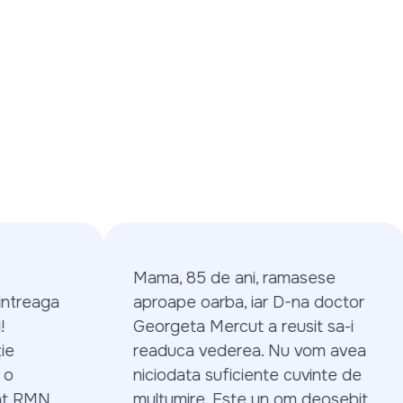
Mama, 85 de ani, ramasese
treaga
aproape oarba, iar D-na doctor
Georgeta Mercut a reusit sa-i
readuca vederea. Nu vom avea
niciodata suficiente cuvinte de
 RMN,
multumire. Este un om deosebit