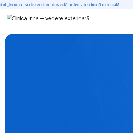
„Inovare si dezvoltare durabilă activitate clinică medicală”
Se
Dedicați
sănătății 