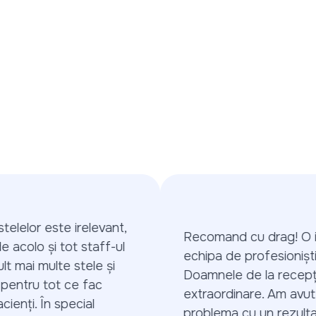
lelor este irelevant,
Recomand cu drag! O in
acolo și tot staff-ul
echipa de profesioniști!
 mai multe stele și
Doamnele de la recepție
entru tot ce fac
extraordinare. Am avut o
nți. În special
problema cu un rezultat