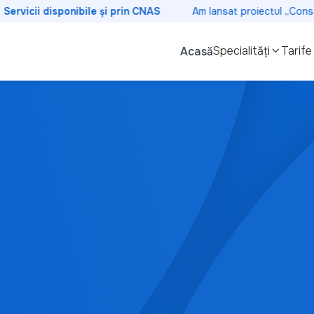
rvicii disponibile și prin CNAS
Am lansat proiectul „Consolida
Specialități
Tarife
Acasă

Chirurgie
Află mai multe
Chirurgie oftalmologică
tale