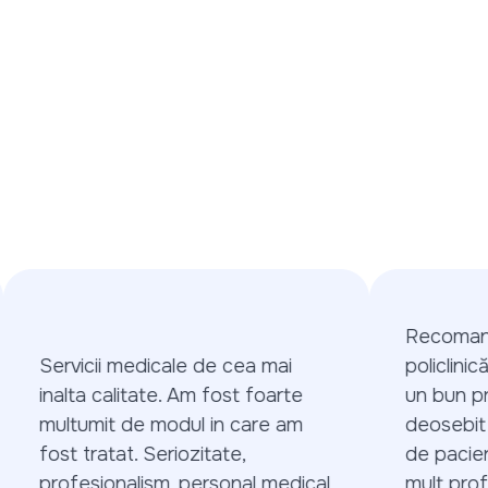
Recomand c
Servicii medicale de cea mai
policlinică 
inalta calitate. Am fost foarte
un bun pro
multumit de modul in care am
deosebit ce
fost tratat. Seriozitate,
de pacienți.
profesionalism, personal medical
mult profes