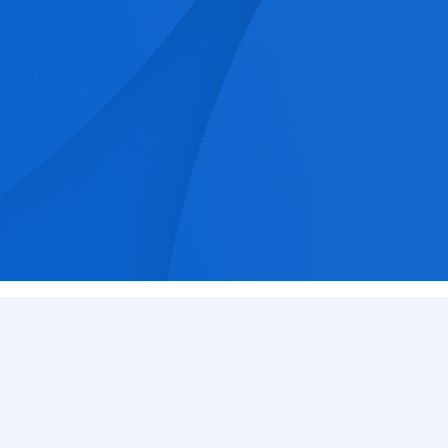
ogică și
ienților acces la
pe medicale
astre
12 000
+
18
+