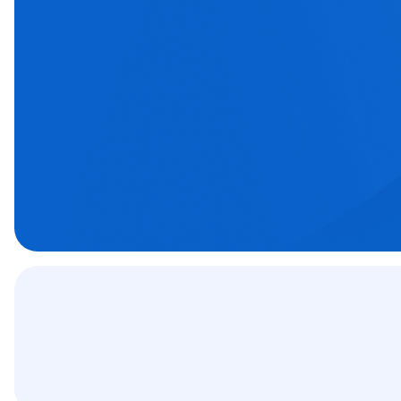
Prima clinică privată de chirurgie oftalmol
ortopedică din sud-vestul țării. Oferim pac
aparatură performantă și grija unei echi
orientate spre excelență.
Programează-te
Specialitățile no

Contract
C.A.S.