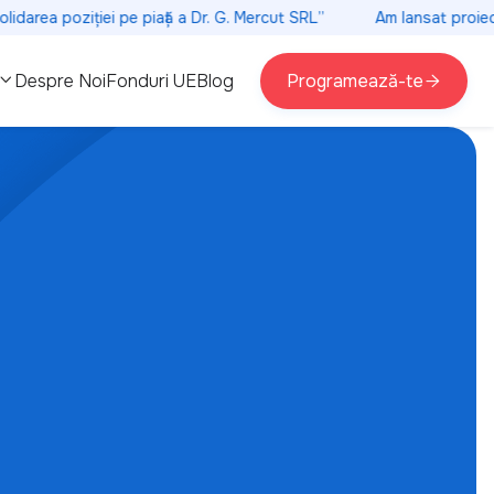
rea poziției pe piață a Dr. G. Mercut SRL”
Am lansat proiectul 
Despre Noi
Fonduri UE
Blog
Programează-te


 oftalmologică
Chirurgie ortopedică
Imagistică medicală