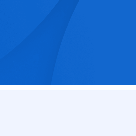
ogică și
ienților acces la
pe medicale
astre
12 000
+
18
+