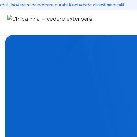
 „Inovare si dezvoltare durabilă activitate clinică medicală”
S
Dedicați
sănătății 