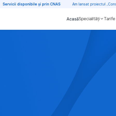
ervicii disponibile și prin CNAS
Am lansat proiectul „Consolid
Specialități
Tarife
Acasă

Chirurgie
Află mai multe
Chirurgie oftalmologică
tale