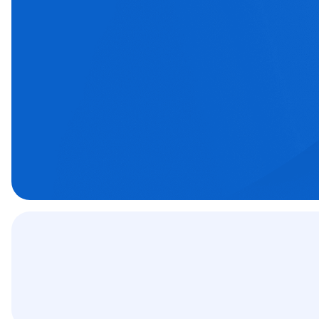
Prima clinică privată de chirurgie oftalmol
ortopedică din sud-vestul țării. Oferim pac
aparatură performantă și grija unei echi
orientate spre excelență.
Programează-te
Specialitățile no

Contract
C.A.S.