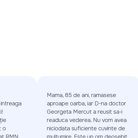
Mama, 85 de ani, ramasese
treaga
aproape oarba, iar D-na doctor
Georgeta Mercut a reusit sa-i
e
readuca vederea. Nu vom avea
o
niciodata suficiente cuvinte de
t RMN,
multumire. Este un om deosebit