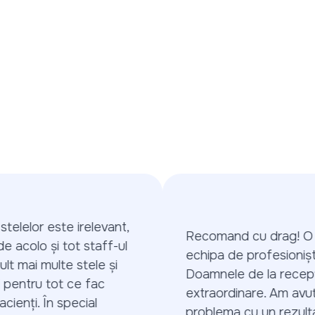
lelor este irelevant,
Recomand cu drag! O in
 acolo și tot staff-ul
echipa de profesioniști!
 mai multe stele și
Doamnele de la recepți
entru tot ce fac
extraordinare. Am avut 
enți. În special
problema cu un rezulta