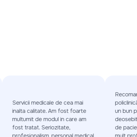
Recomand 
Servicii medicale de cea mai
policlinică 
inalta calitate. Am fost foarte
un bun pro
multumit de modul in care am
deosebit c
fost tratat. Seriozitate,
de pacienți.
profesionalism, personal medical
mult profes