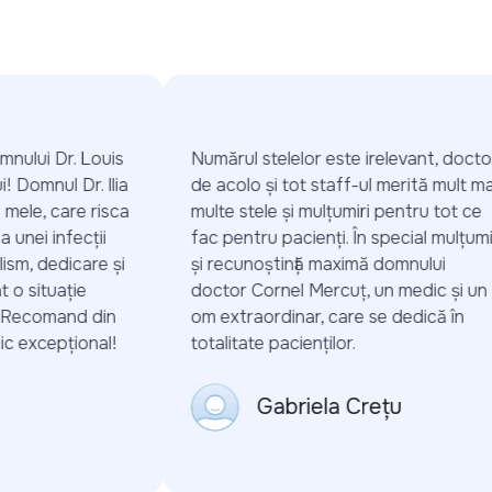
nului Dr. Louis
Numărul stelelor este irelevant, doctorii
 Domnul Dr. Ilia
de acolo și tot staff-ul merită mult mai
mele, care risca
multe stele și mulțumiri pentru tot ce
unei infecții
fac pentru pacienți. În special mulțumiri
sm, dedicare și
și recunoștință maximă domnului
o situație
doctor Cornel Mercuț, un medic și un
 Recomand din
om extraordinar, care se dedică în
 excepțional!
totalitate pacienților.
Gabriela Crețu