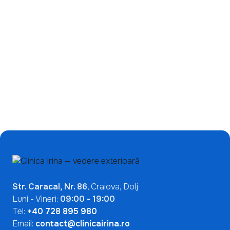
Ce înseamnă un test
de încetinire a miopiei:
ANA pozitiv? De ce nu
de ce ecranele nu sunt
indică automat o boală
singura problemă?
autoimună
Mai Multe Articole

Str. Caracal, Nr. 86
, Craiova, Dolj
Luni - Vineri:
09:00 - 19:00
Tel:
+40 728 895 980
Email:
contact@clinicairina.ro