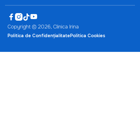




Copyright ©
2026
, Clinica Irina
Politica de Confidențialitate
Politica Cookies