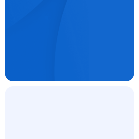
echipe medicale orientate spre excelență.
Chirurgie oftalmologică

Chirurgie ortopedică

Imagistică medicală

Contract
12 000
+
C.A.S.