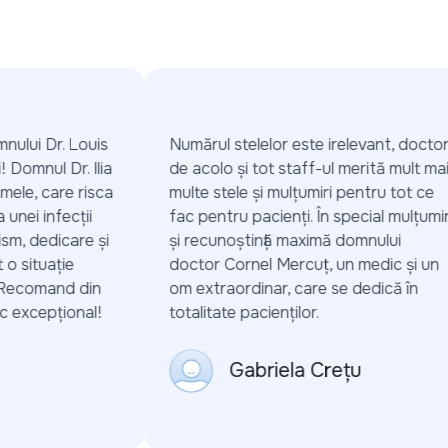
ului Dr. Louis
Numărul stelelor este irelevant, doctorii
 Domnul Dr. Ilia
de acolo și tot staff-ul merită mult mai
mele, care risca
multe stele și mulțumiri pentru tot ce
nei infecții
fac pentru pacienți. În special mulțumiri
m, dedicare și
și recunoștință maximă domnului
 situație
doctor Cornel Mercuț, un medic și un
Recomand din
om extraordinar, care se dedică în
 excepțional!
totalitate pacienților.
Gabriela Crețu