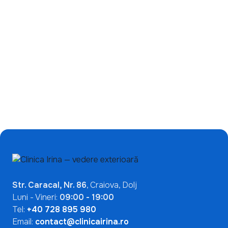
Ce înseamnă un test
de încetinire a miopiei:
ANA pozitiv? De ce nu
de ce ecranele nu sunt
indică automat o boală
singura problemă?
autoimună
Mai Multe Articole

Str. Caracal, Nr. 86
, Craiova, Dolj
Luni - Vineri:
09:00 - 19:00
Tel:
+40 728 895 980
Email:
contact@clinicairina.ro