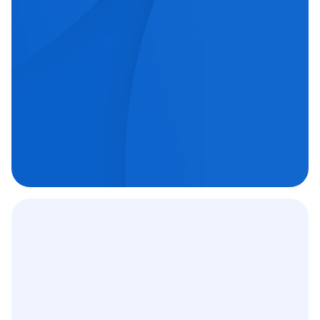
echipe medicale orientate spre excelență.
Chirurgie oftalmologică

Chirurgie ortopedică

Imagistică medicală

Contract
12 000
+
C.A.S.