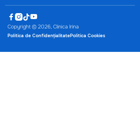




Copyright ©
2026
, Clinica Irina
Politica de Confidențialitate
Politica Cookies