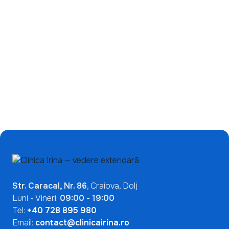
Ce înseamnă un test
de încetinire a miopiei:
ANA pozitiv? De ce nu
de ce ecranele nu sunt
indică automat o boală
singura problemă?
autoimună
Mai Multe Articole

Str. Caracal, Nr. 86
, Craiova, Dolj
Luni - Vineri:
09:00 - 19:00
Tel:
+40 728 895 980
Email:
contact@clinicairina.ro