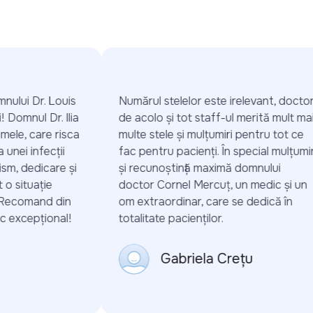
ului Dr. Louis
Numărul stelelor este irelevant, doctorii
 Domnul Dr. Ilia
de acolo și tot staff-ul merită mult mai
mele, care risca
multe stele și mulțumiri pentru tot ce
nei infecții
fac pentru pacienți. În special mulțumiri
m, dedicare și
și recunoștință maximă domnului
 situație
doctor Cornel Mercuț, un medic și un
 Recomand din
om extraordinar, care se dedică în
 excepțional!
totalitate pacienților.
Gabriela Crețu