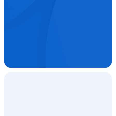
echipe medicale orientate spre excelență.
Chirurgie oftalmologică

Chirurgie ortopedică

Imagistică medicală

Contract
12 000
+
C.A.S.