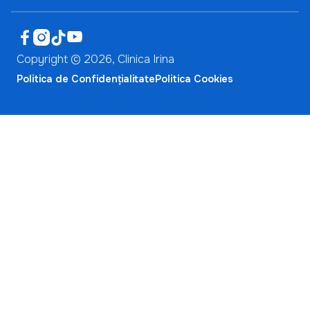




Copyright ©
2026
, Clinica Irina
Politica de Confidențialitate
Politica Cookies