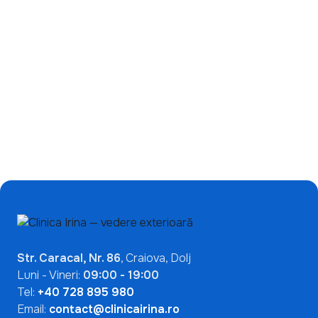
Ce înseamnă un test
de încetinire a miopiei:
ANA pozitiv? De ce nu
de ce ecranele nu sunt
indică automat o boală
singura problemă?
autoimună
Mai Multe Articole

Str. Caracal, Nr. 86
, Craiova, Dolj
Luni - Vineri:
09:00 - 19:00
Tel:
+40 728 895 980
Email:
contact@clinicairina.ro