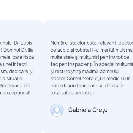
nului Dr. Louis
Numărul stelelor este irelevant, doctorii
 Domnul Dr. Ilia
de acolo și tot staff-ul merită mult mai
mele, care risca
multe stele și mulțumiri pentru tot ce
unei infecții
fac pentru pacienți. În special mulțumiri
sm, dedicare și
și recunoștință maximă domnului
 situație
doctor Cornel Mercuț, un medic și un
 Recomand din
om extraordinar, care se dedică în
 excepțional!
totalitate pacienților.
Gabriela Crețu