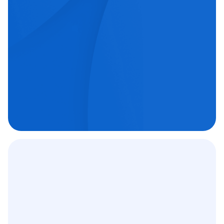
echipe medicale orientate spre excelență.
Chirurgie oftalmologică

Chirurgie ortopedică

Imagistică medicală

Contract
12 000
+
C.A.S.