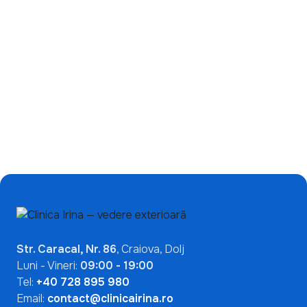
Ce înseamnă un test
de încetinire a miopiei:
ANA pozitiv? De ce nu
de ce ecranele nu sunt
indică automat o boală
singura problemă?
autoimună
Mai Multe Articole

Str. Caracal, Nr. 86
, Craiova, Dolj
Luni - Vineri:
09:00 - 19:00
Tel:
+40 728 895 980
Email:
contact@clinicairina.ro