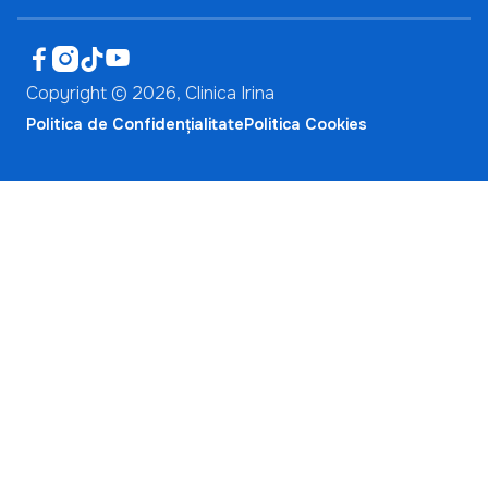




Copyright ©
2026
, Clinica Irina
Politica de Confidențialitate
Politica Cookies