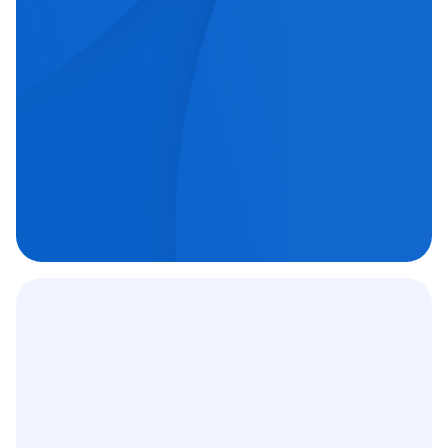
echipe medicale orientate spre excelență.
Chirurgie oftalmologică

Chirurgie ortopedică

Imagistică medicală

Contract
12 000
+
C.A.S.