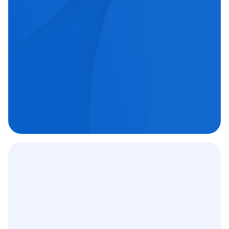
echipe medicale orientate spre excelență.
Chirurgie oftalmologică

Chirurgie ortopedică

Imagistică medicală

Contract
12 000
+
C.A.S.