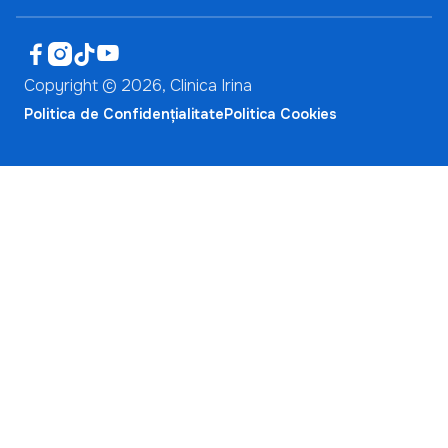




Copyright ©
2026
, Clinica Irina
Politica de Confidențialitate
Politica Cookies