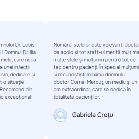
nului Dr. Louis
Numărul stelelor este irelevant, doctorii
 Domnul Dr. Ilia
de acolo și tot staff-ul merită mult mai
mele, care risca
multe stele și mulțumiri pentru tot ce
unei infecții
fac pentru pacienți. În special mulțumiri
sm, dedicare și
și recunoștință maximă domnului
 situație
doctor Cornel Mercuț, un medic și un
 Recomand din
om extraordinar, care se dedică în
 excepțional!
totalitate pacienților.
Gabriela Crețu