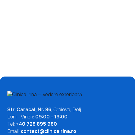
Ce înseamnă un test
de încetinire a miopiei:
ANA pozitiv? De ce nu
de ce ecranele nu sunt
indică automat o boală
singura problemă?
autoimună
Mai Multe Articole

Str. Caracal, Nr. 86
, Craiova, Dolj
Luni - Vineri:
09:00 - 19:00
Tel:
+40 728 895 980
Email:
contact@clinicairina.ro