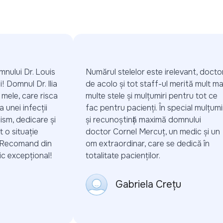
nului Dr. Louis
Numărul stelelor este irelevant, doctorii
 Domnul Dr. Ilia
de acolo și tot staff-ul merită mult mai
mele, care risca
multe stele și mulțumiri pentru tot ce
unei infecții
fac pentru pacienți. În special mulțumiri
sm, dedicare și
și recunoștință maximă domnului
 situație
doctor Cornel Mercuț, un medic și un
 Recomand din
om extraordinar, care se dedică în
 excepțional!
totalitate pacienților.
Gabriela Crețu