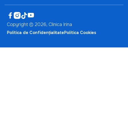




Copyright ©
2026
, Clinica Irina
Politica de Confidențialitate
Politica Cookies