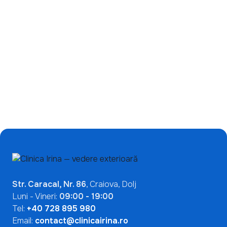
Ce înseamnă un test
de încetinire a miopiei:
ANA pozitiv? De ce nu
de ce ecranele nu sunt
indică automat o boală
singura problemă?
autoimună
Mai Multe Articole

Str. Caracal, Nr. 86
, Craiova, Dolj
Luni - Vineri:
09:00 - 19:00
Tel:
+40 728 895 980
Email:
contact@clinicairina.ro