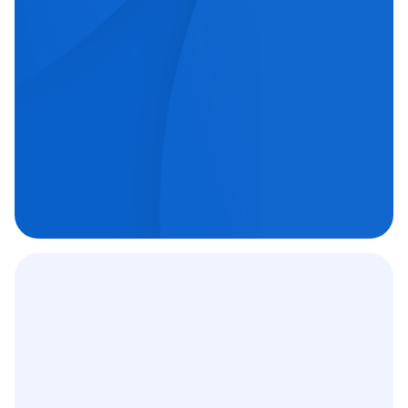
echipe medicale orientate spre excelență.
Chirurgie oftalmologică

Chirurgie ortopedică

Imagistică medicală

Contract
12 000
+
C.A.S.