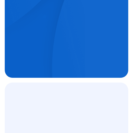
echipe medicale orientate spre excelență.
Chirurgie oftalmologică

Chirurgie ortopedică

Imagistică medicală

Contract
12 000
+
C.A.S.