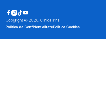




Copyright ©
2026
, Clinica Irina
Politica de Confidențialitate
Politica Cookies