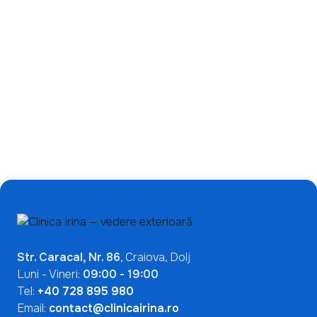
Ce înseamnă un test
de încetinire a miopiei:
ANA pozitiv? De ce nu
de ce ecranele nu sunt
indică automat o boală
singura problemă?
autoimună
Mai Multe Articole

Str. Caracal, Nr. 86
, Craiova, Dolj
Luni - Vineri:
09:00 - 19:00
Tel:
+40 728 895 980
Email:
contact@clinicairina.ro