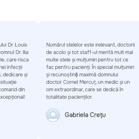
i Dr. Louis
Numărul stelelor este irelevant, doctorii
mnul Dr. Ilia
de acolo și tot staff-ul merită mult mai
e, care risca
multe stele și mulțumiri pentru tot ce
 infecții
fac pentru pacienți. În special mulțumiri
dedicare și
și recunoștință maximă domnului
tuație
doctor Cornel Mercuț, un medic și un
comand din
om extraordinar, care se dedică în
cepțional!
totalitate pacienților.
Gabriela Crețu